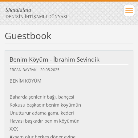
Shalalalala
DENİZİN İHTİŞAMLI DÜNYASI
Guestbook
Benim Köyüm - İbrahim Sevindik
ERCAN BAYRAK
30.05.2025
BENİM KÖYÜM
Baharda şenlenir bağı, bahçesi
Kokusu başkadır benim köyümün
Unutturur adama gamı, kederi
Havası başkadır benim köyümün
XXX
Akşam olur herkes döner evine