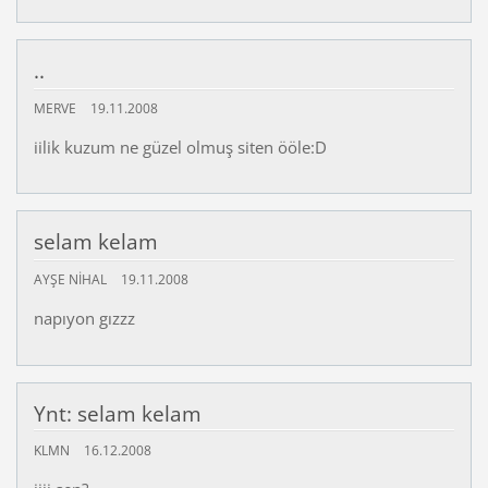
..
MERVE
19.11.2008
iilik kuzum ne güzel olmuş siten ööle:D
selam kelam
AYŞE NIHAL
19.11.2008
napıyon gızzz
Ynt: selam kelam
KLMN
16.12.2008